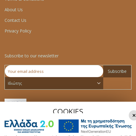
About Us
Contact Us
Privacy Policy
Subscribe to our newsletter
Subscribe
COOKIES
×
We use cookies to make your experience better.To comply
with the new e-Privacy directive, we need to ask for your