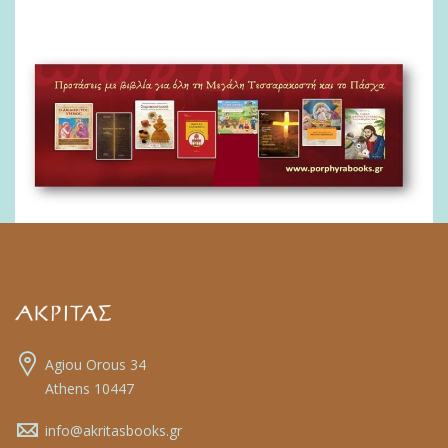
Agiou Orous 34
Athens 10447
info@akritasbooks.gr