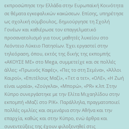
εκπροσώπησε την Ελλάδα στην Ευρωπαϊκή Κοινότητα
σε θέματα εγκεφαλικών κακώσεων. Επίσης, υπηρέτησε
ως σχολική σύμβουλος, δημιούργησε τη Σχολή
Γονέων και καθιέρωσε τον επαγγελματικό
προσανατολισμό για τους μαθητές λυκείου στο
Λεόντειο Λύκειο Πατησίων. Έχει εργαστεί στην
τηλεόραση, όπου, εκτός της δικής της εκπομπής
«ΑΚΟΥΣΕ ΜΕ» στο Mega, συμμετείχε και σε πολλές
άλλες: «Πρωινός Καφές», «Πες το στη Σεμίνα», «Άλλοι
Καιροί», «Επιτέλους Μαζί», «Τετ α τετ», «ΟΛΕ», «Η Ζωή
είναι ωραία», «Ζούγκλα», «Μπορώ», «PR» κ.λπ. Στην
Κύπρο συνεργάστηκε με την Ελίτα Μιχαηλίδου στην
εκπομπή «Μαζί στο ΡΙΚ». Παράλληλα, πραγματοποιεί
πολλές ομιλίες και σεμινάρια στην Αθήνα και την
επαρχία, καθώς και στην Κύπρο, ενώ άρθρα και
συνεντεύξεις της έχουν φιλοξενηθεί στις