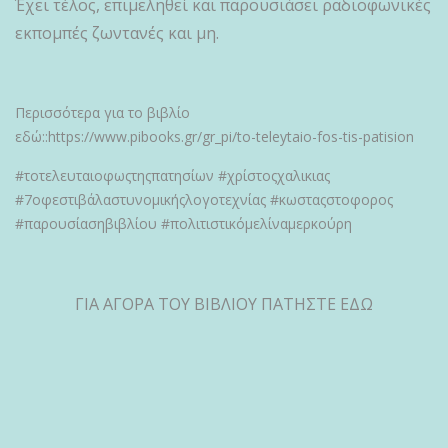
Έχει τέλος, επιμεληθεί και παρουσιάσει ραδιοφωνικές
εκπομπές ζωντανές και μη.
Περισσότερα για το βιβλίο
εδώ::https://www.pibooks.gr/gr_pi/to-teleytaio-fos-tis-patision
#τοτελευταιοφωςτηςπατησίων #χρίστοςχαλικιας
#7οφεστιβάλαστυνομικήςλογοτεχνίας #κωσταςστοφορος
#παρουσίασηβιβλίου #πολιτιστικόμελίναμερκούρη
ΓΙΑ ΑΓΟΡΑ ΤΟΥ ΒΙΒΛΙΟΥ ΠΑΤΗΣΤΕ ΕΔΩ