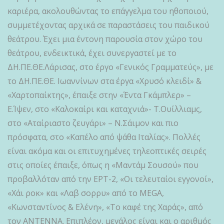
καριέρα, ακολουθώντας το επάγγελμα του ηθοποιού,
συμμετέχοντας αρχικά σε παραστάσεις του παιδικού
θεάτρου. Έχει μια έντονη παρουσία στον χώρο του
θεάτρου, ενδεικτικά, έχει συνεργαστεί με το
ΔΗ.ΠΕ.ΘΕ.Λάρισας, στο έργο «Γενικός Γραμματεύς», με
το ΔΗ.ΠΕ.ΘΕ. Ιωαννίνων στα έργα «Χρυσό κλειδί» &
«Χαρτοπαίκτης», έπαιξε στην «Έντα Γκάμπλερ» –
Ε.Ίψεν, στο «Καλοκαίρι και καταχνιά»- Τ.Ουίλλιαμς,
στο «Αταίριαστο ζευγάρι» – Ν.Σάιμον και πιο
πρόσφατα, στο «Καπέλο από ψάθα Ιταλίας». Πολλές
είναι ακόμα και οι επιτυχημένες τηλεοπτικές σειρές
στις οποίες έπαιξε, όπως η «Μαντάμ Σουσού» που
προβαλλόταν από την ΕΡΤ-2, «Οι τελευταίοι εγγονοί»,
«Χάι ροκ» και «Λαβ σορρυ» από το MEGA,
«Κωνσταντίνος & Ελένη», «Το καφέ της Χαράς», από
τον ANTENNA. Επιπλέον, μεγάλος είναι και ο αριθμός