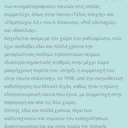
των κινηματογραφικών ταινιών στις οποίες
συμμετείχε, όπως στην ταινία «Τέλος εποχής» και
«Πάμπτωχοι Α.Ε.» του Α. Κόκκινου, «Ροζ ολοταχώς»
και «Βασιλιάς».
Ασχολείται ακόμα με τον χώρο του ραδιοφώνου, ενώ
έχει αναλάβει εδώ και πολλά χρόνια την
μεταγλώττιση πολλών τηλεοπτικών σειρών.
Ιδιαίτερα σημαντικός σταθμός στην μέχρι τώρα
μακρόχρονη πορεία του, υπήρξε η συμμετοχή του
στην ταινία «Καϊκτσής», το 1998, υπό την σκηνοθετική
καθοδήγηση του Μπικέτ Ιλχάν, καθώς ήταν η πρώτη
ελληνοτουρκική ταινία που έγινε, με συμμετοχή στην
παραγωγή και από τις δύο χώρες.
Επίσης, εδώ και πολλά χρόνια, πέρα των
καλλιτεχνικών και νομικών του ενασχολήσεων,
δραστηριοποιείται και στον τομέα της τοπικής