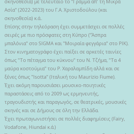
σκηνοθεσία) με τελευταίο το "Γράμμα απ' τη Μικρά
Ασία" (2022-2023) του Γ.Α. Χριστοδούλου (και
σκηνοθεσία) κ.ά..
Επίσης στην τηλεόραση έχει συμμετάσχει σε πολλές
σειρές με πιο πρόσφατες στη Κύπρο ("Άσπρα
μπαλόνια" στο SIGMA και "Μοιραία φεγγάρια" στο ΡΙΚ).
Στον κινηματογράφο έχει παίξει σε αρκετές ταινίες
όπως "Το πέταγμα του κύκνου" του Ν. Τζήμα, "Τα 4
μαύρα κοστούμια" του Ρ. Χαραλαμπίδη αλλά και σε
ξένες όπως "Isotta" (Ιταλική του Maurizio Fiume).
Έχει ακόμη παρουσιάσει μουσικο-ποιητικές
παραστάσεις από το 2009 ως ερμηνευτής,
τραγουδιστής και παραγωγός, σε θεατρικές, μουσικές
σκηνές και σε Δήμους σε όλη την Ελλάδα.
Έχει πρωταγωνιστήσει σε πολλές διαφημίσεις (Fairy,
Vodafone, Hiundai κ.ά.)