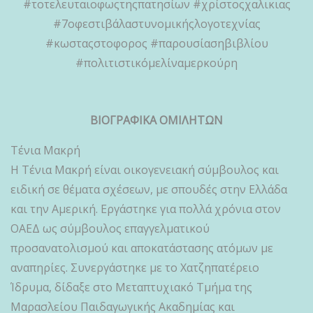
#τοτελευταιοφωςτηςπατησίων #χρίστοςχαλικιας
#7οφεστιβάλαστυνομικήςλογοτεχνίας
#κωσταςστοφορος #παρουσίασηβιβλίου
#πολιτιστικόμελίναμερκούρη
ΒΙΟΓΡΑΦΙΚΑ ΟΜΙΛΗΤΩΝ
Τένια Μακρή
Η Τένια Μακρή είναι οικογενειακή σύμβουλος και
ειδική σε θέματα σχέσεων, με σπουδές στην Ελλάδα
και την Αμερική. Εργάστηκε για πολλά χρόνια στον
ΟΑΕΔ ως σύμβουλος επαγγελματικού
προσανατολισμού και αποκατάστασης ατόμων με
αναπηρίες. Συνεργάστηκε με το Χατζηπατέρειο
Ίδρυμα, δίδαξε στο Μεταπτυχιακό Τμήμα της
Μαρασλείου Παιδαγωγικής Ακαδημίας και