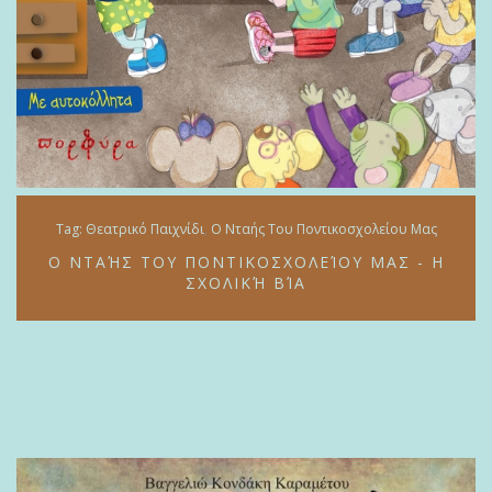
Tag:
Θεατρικό Παιχνίδι
Ο Νταής Του Ποντικοσχολείου Μας
Ο ΝΤΑΉΣ ΤΟΥ ΠΟΝΤΙΚΟΣΧΟΛΕΊΟΥ ΜΑΣ - Η
ΣΧΟΛΙΚΉ ΒΊΑ