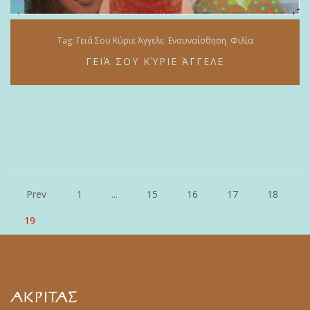
Tag:
Γειά Σου Κύριε Άγγελε
Ενσυναίσθηση
Φιλία
ΓΕΙΆ ΣΟΥ ΚΎΡΙΕ ΆΓΓΕΛΕ
Prev
1
...
15
16
17
18
19