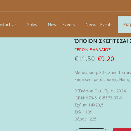
ntact Us
Sales
News - Events
News - Events
Porp
ΌΠΟΙΟΝ ΣΚΈΠΤΕΣΑΙ 
ΓΕΡΩΝ ΘΑΔΔΑΙΟΣ
€11.50
€9.20
Μετάφραση: Σβετλάνα Πέτσι
Επιμέλεια μετάφρασης: Ηλία
Β΄ Έκδοση Οκτώβριος 2024
ISBN: 978-618-5573-37-9
Σχήμα: 14Χ20,5
Σελ. : 199
Βάρος : 225