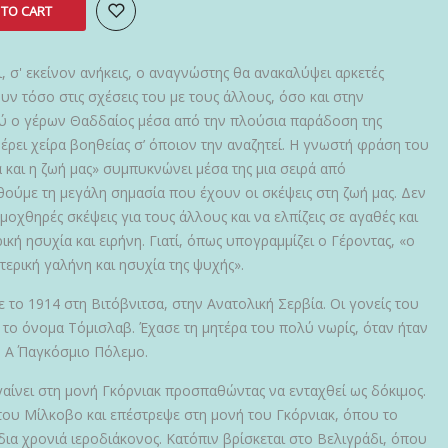
 TO CART
, σ' εκείνον ανήκεις, ο αναγνώστης θα ανακαλύψει αρκετές
ν τόσο στις σχέσεις του με τους άλλους, όσο και στην
ού ο γέρων Θαδδαίος μέσα από την πλούσια παράδοση της
ει χείρα βοηθείας σ’ όποιον την αναζητεί. Η γνωστή φράση του
ια και η ζωή μας» συμπυκνώνει μέσα της μια σειρά από
ούμε τη μεγάλη σημασία που έχουν οι σκέψεις στη ζωή μας. Δεν
ι μοχθηρές σκέψεις για τους άλλους και να ελπίζεις σε αγαθές και
ρική ησυχία και ειρήνη. Γιατί, όπως υπογραμμίζει ο Γέροντας, «ο
ερική γαλήνη και ησυχία της ψυχής».
το 1914 στη Βιτόβνιτσα, στην Ανατολική Σερβία. Οι γονείς του
 το όνομα Τόμισλαβ. Έχασε τη μητέρα του πολύ νωρίς, όταν ήταν
ν Α΄ Παγκόσμιο Πόλεμο.
αίνει στη μονή Γκόρνιακ προσπαθώντας να ενταχθεί ως δόκιμος.
του Μίλκοβο και επέστρεψε στη μονή του Γκόρνιακ, όπου το
δια χρονιά ιεροδιάκονος. Κατόπιν βρίσκεται στο Βελιγράδι, όπου