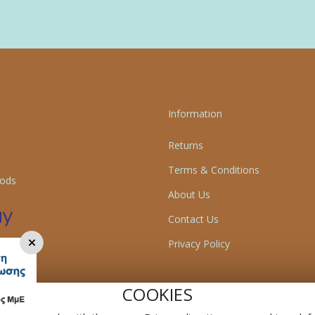
Information
Returns
Terms & Conditions
ods
About Us
Contact Us
×
Privacy Policy
COOKIES