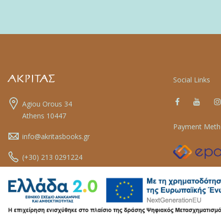
Social Links
Agiou Orous 34
Athens 10447
Payment Meth
info@akritasbooks.gr
(+30) 213 0291224