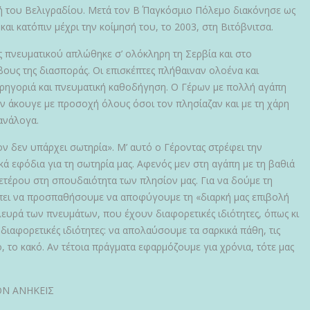
ή του Βελιγραδίου. Μετά τον Β΄ Παγκόσμιο Πόλεμο διακόνησε ως
αι κατόπιν μέχρι την κοίμησή του, το 2003, στη Βιτόβνιτσα.
 πνευματικού απλώθηκε σ’ ολόκληρη τη Σερβία και στο
βους της διασποράς. Οι επισκέπτες πλήθαιναν ολοένα και
ρηγοριά και πνευματική καθοδήγηση. Ο Γέρων με πολλή αγάπη
ν άκουγε με προσοχή όλους όσοι τον πλησίαζαν και με τη χάρη
ανάλογα.
ον δεν υπάρχει σωτηρία». Μ’ αυτό ο Γέροντας στρέφει την
ά εφόδια για τη σωτηρία μας. Αφενός μεν στη αγάπη με τη βαθιά
ετέρου στη σπουδαιότητα των πλησίον μας. Για να δούμε τη
πει να προσπαθήσουμε να αποφύγουμε τη «διαρκή μας επιβολή
ευρά των πνευμάτων, που έχουν διαφορετικές ιδιότητες, όπως κι
 διαφορετικές ιδιότητες: να απολαύσουμε τα σαρκικά πάθη, τις
, το κακό. Αν τέτοια πράγματα εφαρμόζουμε για χρόνια, τότε μας
ΟΝ ΑΝΗΚΕΙΣ