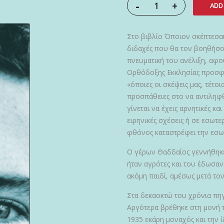
-
+
ADD
Στο βιβλίο Όποιον σκέπτεσαι
διδαχές που θα τον βοηθήσου
πνευματική του ανέλιξη, αφ
Ορθόδοξης Εκκλησίας προσφέρ
«όποιες οι σκέψεις μας, τέτο
προσπάθειες στο να αντιληφθ
γίνεται να έχεις αρνητικές κα
ειρηνικές σχέσεις ή σε εσωτε
φθόνος καταστρέφει την εσωτ
Ο γέρων Θαδδαίος γεννήθηκε 
ήταν αγρότες και του έδωσαν
ακόμη παιδί, αμέσως μετά το
Στα δεκαοκτώ του χρόνια πηγ
Αργότερα βρέθηκε στη μονή 
1935 εκάρη μοναχός και την ί