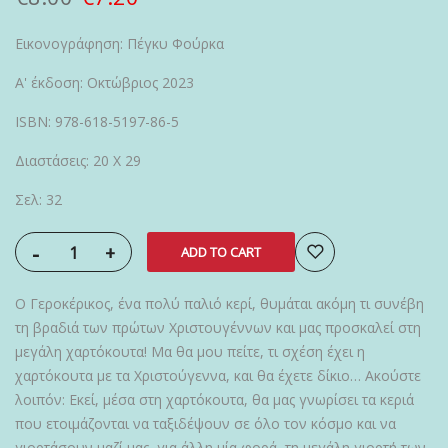
Εικονογράφηση: Πέγκυ Φούρκα
Α' έκδοση: Οκτώβριος 2023
ISBN: 978-618-5197-86-5
Διαστάσεις: 20 Χ 29
Σελ: 32
-
+
ADD TO CART
Ο Γεροκέρικος, ένα πολύ παλιό κερί, θυμάται ακόμη τι συνέβη
τη βραδιά των πρώτων Χριστουγέννων και μας προσκαλεί στη
μεγάλη χαρτόκουτα! Μα θα μου πείτε, τι σχέση έχει η
χαρτόκουτα με τα Χριστούγεννα, και θα έχετε δίκιο… Ακούστε
λοιπόν: Εκεί, μέσα στη χαρτόκουτα, θα μας γνωρίσει τα κεριά
που ετοιμάζονται να ταξιδέψουν σε όλο τον κόσμο και να
γιορτάσουν μαζί μας, για άλλη μία φορά, τη μεγάλη γιορτή των