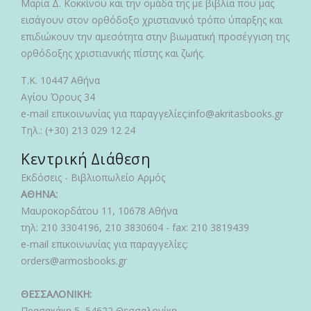
Μαρία Δ. Κοκκίνου και την ομάδα της με βιβλία που μας
εισάγουν στον ορθόδοξο χριστιανικό τρόπο ύπαρξης και
επιδιώκουν την αμεσότητα στην βιωματική προσέγγιση της
ορθόδοξης χριστιανικής πίστης και ζωής.
Τ.Κ. 10447 Αθήνα
Αγίου Όρους 34
e-mail επικοινωνίας για παραγγελίες:info@akritasbooks.gr
Τηλ.: (+30) 213 029 12 24
Κεντρική Διάθεση
Εκδόσεις - Βιβλιοπωλείο Αρμός
ΑΘΗΝΑ:
Μαυροκορδάτου 11, 10678 Αθήνα
τηλ: 210 3304196, 210 3830604 - fax: 210 3819439
e-mail επικοινωνίας για παραγγελίες:
orders@armosbooks.gr
ΘΕΣΣΑΛΟΝΙΚΗ:
Πρασακάκη 5, 54622 Θεσσαλονίκη