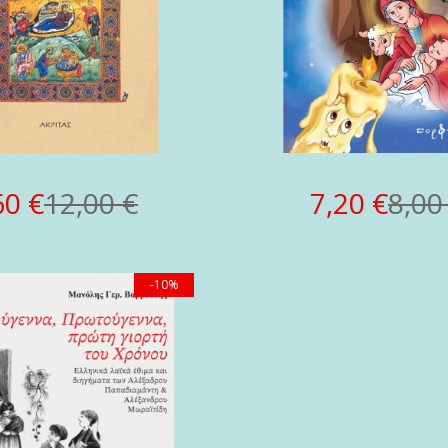
60 €
12,00 €
7,20 €
8,00
-10%