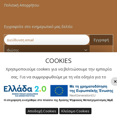
Πολιτική Απορρήτου
Εγγραφείτε στο ενημερωτικό μας δελτίο
Εγγραφή
COOKIES
Χρησιμοποιούμε cookies για να βελτιώσουμε την εμπειρία
σας. Για να συμμορφωθούμε με τη νέα οδηγία για το
×
ηλεκτρονικό απόρρητο, πρέπει να ζητήσουμε τη
συγκατάθεσή σας για τη ρύθμιση των cookies.
Δείτε
περισσότερα
Copyright © 2025 - Web Development by
Soft Design Ltd
. All
rights reserved.
Αποδοχή Cookies
Κλείσιμο Cookies