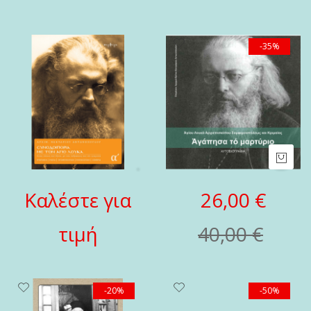
-35%
Καλέστε για
26,00 €
τιμή
40,00 €
-20%
-50%