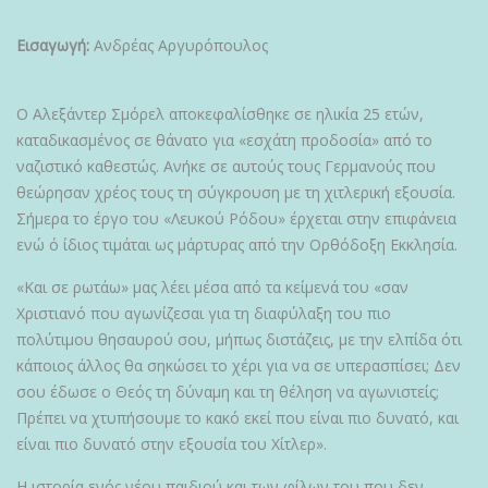
Εισαγωγή:
Ανδρέας Αργυρόπουλος
Ο Αλεξάντερ Σμόρελ αποκεφαλίσθηκε σε ηλικία 25 ετών,
καταδικασμένος σε θάνατο για «εσχάτη προδοσία» από το
ναζιστικό καθεστώς. Ανήκε σε αυτούς τους Γερμανούς που
θεώρησαν χρέος τους τη σύγκρουση με τη χιτλερική εξουσία.
Σήμερα το έργο του «Λευκού Ρόδου» έρχεται στην επιφάνεια
ενώ ό ίδιος τιμάται ως μάρτυρας από την Ορθόδοξη Εκκλησία.
«Και σε ρωτάω» μας λέει μέσα από τα κείμενά του «σαν
Χριστιανό που αγωνίζεσαι για τη διαφύλαξη του πιο
πολύτιμου θησαυρού σου, μήπως διστάζεις, με την ελπίδα ότι
κάποιος άλλος θα σηκώσει το χέρι για να σε υπερασπίσει; Δεν
σου έδωσε ο Θεός τη δύναμη και τη θέληση να αγωνιστείς;
Πρέπει να χτυπήσουμε το κακό εκεί που είναι πιο δυνατό, και
είναι πιο δυνατό στην εξουσία του Χίτλερ».
Η ιστορία ενός νέου παιδιού και των φίλων του που δεν