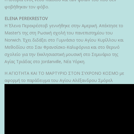
φοβήθηκαν τον φόβο.
ELENA PEREKRESTOV
Η Έλενα Περεκρέστοβ γεννήθηκε στην Αμερική. Απέκτησε το
Master’s της στη Ρωσική σχολή του πανεπιστημίου του
Norwich. Έχει διδάξει στο Γυμνάσιο του Αγίου Κυρίλλου και
Μεθοδίου στο Σαν Φρανσίσκο-Καλιφόρνια και στο θερινό
σχολείο για την Εκκλησιαστική μουσική στο Σεμινάριο της
Αγίας Τριάδας στο Jordanville, Νέα Υόρκη.
Η ΑΓΙΟΤΗΤΑ ΚΑΙ ΤΟ ΜΑΡΤΥΡΙΟ ΣΤΟΝ ΣΥΧΡΟΝΟ ΚΟΣΜΟ με
αφορμή το παράδειγμα του Αγίου Αλέξανδρου Σμόρελ