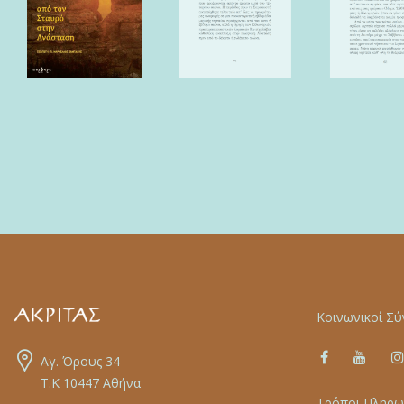
Κοινωνικοί Σύ
Αγ. Όρους 34
Τ.Κ 10447 Αθήνα
Τρόποι Πληρω