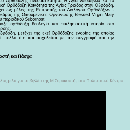
ου Ορθόδοξης Πνευματικότητας Η Αγία Θεοσέβεια και το
ική Ορθόδοξη Κοινότητα της Αγίας Τριάδος στην Οξφόρδη.
χει ως μέλος της Επιτροπής του Διαλόγου Ορθοδόξων -
όεδρος της Οικουμενικής Οργάνωσης Blessed Virgin Mary
ου περιοδικού Subornost.
αξε ορθόδοξη θεολογία και εκκλησιαστική ιστορία στο
ρδης.
φόρδη, μετέχει της εκεί Ορθόδοξης ενορίας της οποίας
ί πολλά έτη και ασχολείται με την συγγραφή και την
κοστή και Πάσχα
ς μιλά για τα βιβλία της Μ.Σαρακοστής στο Πολιτιστικό Κέντρο