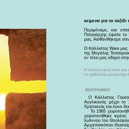
κείμενα για το ταξίδι
Περιμέναμε, και επ
Πατριάρχης έψαλε το 
μας. Αισθανθήκαμε σαν 
Ο Κάλλιστος Ware μας μι
της Μεγάλης Τεσσαρακο
εν τέλει μας οδηγεί στ
Η έκδοση αυτή είναι μί
το ορθόδοξο μοναστήρι Β
ΒΙΟΓΡΑΦΙΚΟ
Ο Κάλλιστος Γουέα
Αγγλικανός μέχρι το 
Χριστιανός και έγινε δ
Το 1965 χειροτονήθ
χειροτονήθηκε ιερέας
Ιωάννου του Θεολόγου
Αρχιεπισκόπου Θυατείρ