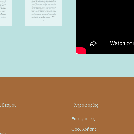
νδεσμοι
Πληροφορίες
Επιστροφές
Οροι Χρήσης
μής