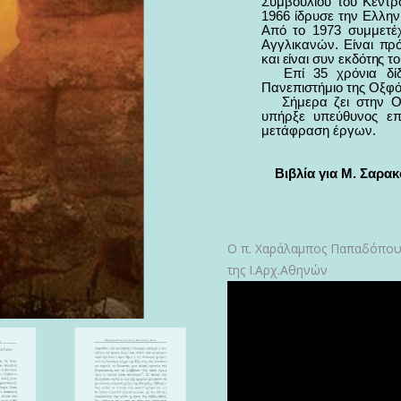
Συμβουλίου του Κέντρ
1966 ίδρυσε την Ελλην
Από το 1973 συμμετέ
Αγγλικανών.
Είναι πρ
και είναι συν εκδότης τ
Επί 35 χρόνια δίδ
Πανεπιστήμιο της Οξφό
Σήμερα ζει στην Οξ
υπήρξε υπεύθυνος επ
μετάφραση έργων.
Βιβλία για Μ. Σαρα
Ο π. Χαράλαμπος Παπαδόπουλο
της Ι.Αρχ.Αθηνών