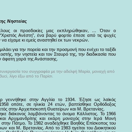
 της Νηστείας
ιτέλους οι προσδοκίες μας εκπληρώθηκαν, … Όταν ο
“Χριστός Ανέστη”, ένα βαρύ φορτίο έπεσε από τις ψυχές
να είχαμε κι εμείς αναστηθεί εκ των νεκρών.
λάει για την πορεία και την προσμονή που ενέχει το τα­ξίδι
στής, την νηστεία και τον Σταυρό της, την διαδικασία που
ην άφατη χαρά της Ανάστασης.
α συνεργασία του συγγραφέα με την αδελφή Μαρία, μοναχή από
uci, λίγο έξω από το Παρίσι.
ρ γεννήθηκε στην Αγγλία το 1934. Έζησε ως λαϊκός
1958 οπότε, σε ηλικία 24 ετών, βαπτίσθηκε Ορθόδοξος
εκτός στην Αρχιεπισκοπή Θυατείρων και Μ. Βρετανίας.
ηκε διάκονος λαμβάνοντας το όνομα Κάλλιστος. Το 1966
 και Αρχιμανδρίτης και εκάρη μοναχός στην Ιερά Μονή
 στην Πάτμο. Το 1982 αναδείχθηκε Βοηθός Επίσκοπος του
ων και Μ. Βρετανίας. Από το 1983 ηγείται του Διοικητικού