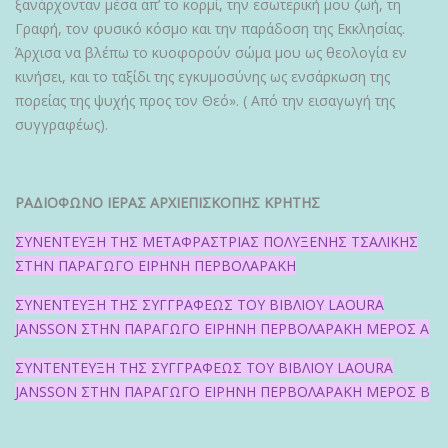
ξανάρχονταν μέσα απ’ το κορμί, την εσωτερική μου ζωή, τη
Γραφή, τον φυσικό κόσμο και την παράδοση της Εκκλησίας.
Άρχισα να βλέπω το κυοφορούν σώμα μου ως θεολογία εν
κινήσει, και το ταξίδι της εγκυμοσύνης ως ενσάρκωση της
πορείας της ψυχής προς τον Θεό». ( Από την εισαγωγή της
συγγραφέως).
ΡΑΔΙΟΦΩΝΟ ΙΕΡΑΣ ΑΡΧΙΕΠΙΣΚΟΠΗΣ ΚΡΗΤΗΣ
ΣΥΝΕΝΤΕΥΞΗ ΤΗΣ ΜΕΤΑΦΡΑΣΤΡΙΑΣ ΠΟΛΥΞΕΝΗΣ ΤΣΑΛΙΚΗΣ
ΣΤΗΝ ΠΑΡΑΓΩΓΟ ΕΙΡΗΝΗ ΠΕΡΒΟΛΑΡΑΚΗ
ΣΥΝΕΝΤΕΥΞΗ ΤΗΣ ΣΥΓΓΡΑΦΕΩΣ ΤΟΥ ΒΙΒΛΙΟΥ LAOURA
JANSSON ΣΤΗΝ ΠΑΡΑΓΩΓΟ ΕΙΡΗΝΗ ΠΕΡΒΟΛΑΡΑΚΗ ΜΕΡΟΣ Α
ΣΥΝΤΕΝΤΕΥΞΗ ΤΗΣ ΣΥΓΓΡΑΦΕΩΣ ΤΟΥ ΒΙΒΛΙΟΥ LAOURA
JANSSON ΣΤΗΝ ΠΑΡΑΓΩΓΟ ΕΙΡΗΝΗ ΠΕΡΒΟΛΑΡΑΚΗ ΜΕΡΟΣ Β