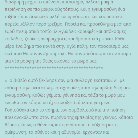
διαδρομή μέχρι το απέναντι κατάστημα, άλλοτε μακρά
περιήγηση σε πιο μακρινούς τόπους. Και η εγκυμοσύνη ένα
ταξίδι είναι: δυναμικό αλλά και αργόσυρτο και κουραστικό –
πορεία μάλλον παρά τρέξιμο. Πορεία και προσκύνημα μεσ’ από
ευρύ πνευματικό τοπίο: ιλιγγιώδεις κορυφές και απόκοσμες
κοιλάδες, ζόρικες αναρριχήσεις και δροσιστικά ρυάκια. Κάθε
μέρα ένα βήμα πιο κοντά στην αγία πόλη, τον προορισμό μας,
εκεί που θα συναντήσουμε και θα συνοδεύσουμε στον κόσμο
μια νέα μορφή της θείας εικόνας: το μωρό μας.
****************************************
«Το βιβλίο αυτό ξεκίνησε σαν μια συλλογή εκστατικών –με
καύσιμο την ωκυτοκίνη– στοχασμών, κατά την πρώτη δική μου
εγκυμοσύνη. Καθώς γέμισα, γέννησα και τάιζα το μωρό μου,
ένιωθα τον κόσμο να έχει ανοίξει διάπλατα για μένα.
Γοητεύθηκα από το νόημα, τον συμβολισμό και την ποίηση
που ανακάλυπτα στον πυρήνα της εμπειρίας της γέννας. Κάποια
θέματα, όπως ο θάνατος και η ανάσταση, η αύξηση και η
σμίκρυνση, το σθένος και η αδυναμία, έρχονταν και