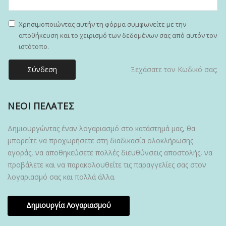
Χρησιμοποιώντας αυτήν τη φόρμα συμφωνείτε με την
αποθήκευση και το χειρισμό των δεδομένων σας από αυτόν τον
ιστότοπο.
Σύνδεση
Ξεχάσατε τον Κωδικό σας;
ΝΈΟΙ ΠΕΛΆΤΕΣ
Δημιουργώντας έναν λογαριασμό στο κατάστημά μας, θα
μπορείτε να προχωρήσετε στη διαδικασία ολοκλήρωσης
αγοράς, να αποθηκεύσετε πολλές διευθύνσεις αποστολής, να
προβάλετε και να παρακολουθείτε τις παραγγελίες σας στον
λογαριασμό σας και πολλά άλλα.
Δημιουργία Λογαριασμού