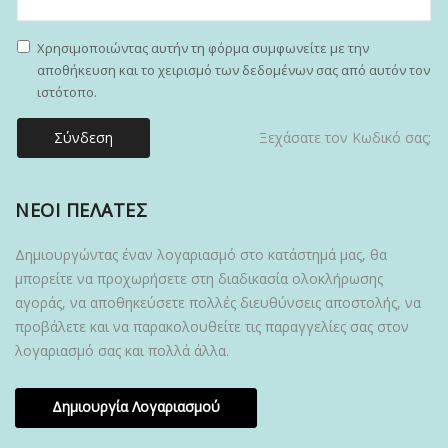
Χρησιμοποιώντας αυτήν τη φόρμα συμφωνείτε με την
αποθήκευση και το χειρισμό των δεδομένων σας από αυτόν τον
ιστότοπο.
Σύνδεση
Ξεχάσατε τον Κωδικό σας;
ΝΈΟΙ ΠΕΛΆΤΕΣ
Δημιουργώντας έναν λογαριασμό στο κατάστημά μας, θα
μπορείτε να προχωρήσετε στη διαδικασία ολοκλήρωσης
αγοράς, να αποθηκεύσετε πολλές διευθύνσεις αποστολής, να
προβάλετε και να παρακολουθείτε τις παραγγελίες σας στον
λογαριασμό σας και πολλά άλλα.
Δημιουργία Λογαριασμού